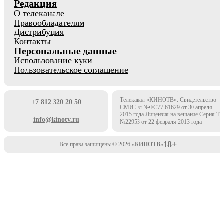
Редакция
О телеканале
Правообладателям
Дистрибуция
Контакты
Персональные данные
Использование куки
Пользовательское соглашение
Телеканал «КИНОТВ». Свидетельство
+7 812 320 20 50
СМИ Эл №ФС77-61629 от 30 апреля
2015 года Лицензия на вещание Серия 
info@kinotv.ru
№22953 от 22 февраля 2013 года
18+
Все права защищены © 2026
«КИНОТВ»