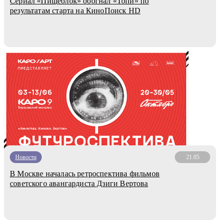
Сериал «Пищеблок» обогнал «Топи» по
результатам старта на КиноПоиcк HD
Новости
21.05
В Москве началась ретроспектива фильмов
советского авангардиста Дзиги Вертова