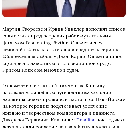
Мартин Скорсезе и Ирвин Уинклер пополнят список
совместных продюсерских работ музыкальным
фильмом Fascinating Rhythm. Снимет ленту
режиссёр «Хоть раз в жизни» и создатель сериала
«Современная любовь» Джон Карни. Он же напишет
сценарий с известным в телевизионной среде
Крисом Клюссом («Ночной суд»).
О сюжете известно в общих чертах. Картину
называют «волшебным путешествием молодой
женщины сквозь прошлое и настоящее Нью-Йорка»,
на которое героиню подстёгивает увлечение
жизнью и творчеством композитора и пианиста
Джорджа Гершвина. Как пишет
Deadline
, наследники
легенды дали согласие на разработку проекта, и в