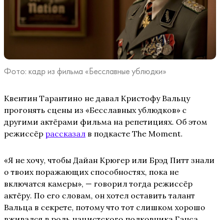
Фото: кадр из фильма «Бесславные ублюдки»
Квентин Тарантино не давал Кристофу Вальцу
прогонять сцены из «Бесславных ублюдков» с
другими актёрами фильма на репетициях. Об этом
режиссёр
рассказал
в подкасте The Moment.
«Я не хочу, чтобы Дайан Крюгер или Брэд Питт знали
о твоих поражающих способностях, пока не
включатся камеры», — говорил тогда режиссёр
актёру. По его словам, он хотел оставить талант
Вальца в секрете, потому что тот слишком хорошо
вживался в роль нацистского полковника Ганса