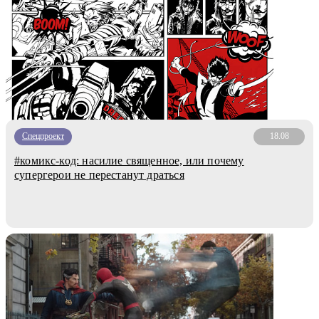
Спецпроект
18.08
#комикс-код: насилие священное, или почему
супергерои не перестанут драться