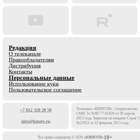
Редакция
О телеканале
Правообладателям
Дистрибуция
Контакты
Персональные данные
Использование куки
Пользовательское соглашение
Телеканал «КИНОТВ». Свидетельство
+7 812 320 20 50
СМИ Эл №ФС77-61629 от 30 апреля
2015 года Лицензия на вещание Серия 
info@kinotv.ru
№22953 от 22 февраля 2013 года
18+
Все права защищены © 2026
«КИНОТВ»