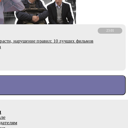
23.01
расти, нарушение правил: 10 лучших фильмов
а
я
але
дателям