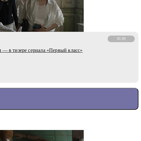
01.09
 — в тизере сериала «Первый класс»