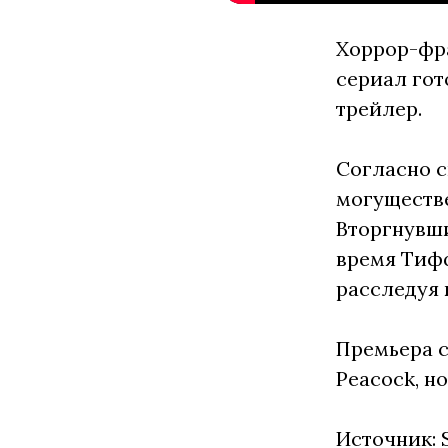
Хоррор-фр
сериал гот
трейлер.
Согласно с
могуществе
Вторгнувши
время Тифф
расследуя 
Премьера с
Peacock, но
Источник: 