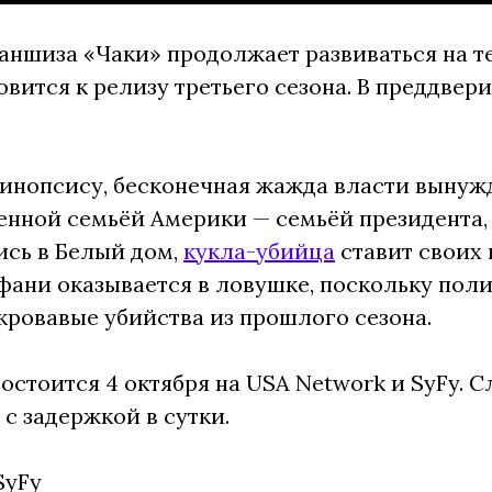
аншиза «Чаки» продолжает развиваться на 
овится к релизу третьего сезона. В преддвер
инопсису, бесконечная жажда власти вынужд
нной семьёй Америки — семьёй президента, 
сь в Белый дом,
кукла-убийца
ставит своих 
ани оказывается в ловушке, поскольку поли
кровавые убийства из прошлого сезона.
остоится 4 октября на USA Network и SyFy. С
 с задержкой в сутки.
SyFy