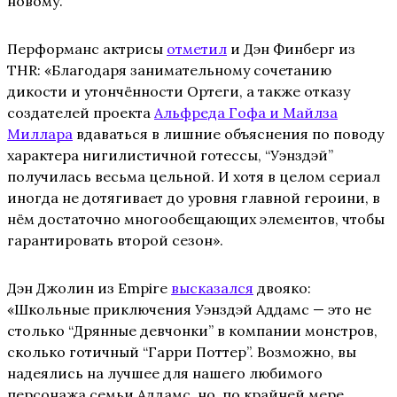
новому.
Перформанс актрисы
отметил
и Дэн Финберг из
THR: «Благодаря занимательному сочетанию
дикости и утончённости Ортеги, а также отказу
создателей проекта
Альфреда Гофа и Майлза
Миллара
вдаваться в лишние объяснения по поводу
характера нигилистичной готессы, “Уэнздэй”
получилась весьма цельной. И хотя в целом сериал
иногда не дотягивает до уровня главной героини, в
нём достаточно многообещающих элементов, чтобы
гарантировать второй сезон».
Дэн Джолин из Empire
высказался
двояко:
«Школьные приключения Уэнздэй Аддамс — это не
столько “Дрянные девчонки” в компании монстров,
сколько готичный “Гарри Поттер”. Возможно, вы
надеялись на лучшее для нашего любимого
персонажа семьи Аддамс, но, по крайней мере,