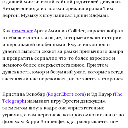
с давней мистической тайной родителей девушки.
Четыре эпизода из восьми срежиссировал Тим
Бёртон. Музыку к шоу написал Дэнни Элфман.
Как
отмечает
Арезу Амин из Collider, «проект вобрал
в себя все составляющие, которые делают истории
и персонажей особенными. Ему очень хорошо
удается вывести сюжет за рамки привычного жанра
и превратить сериал во что-то более взрослое и
немного более сверхъестественное. При этом
душевность, юмор и безумный ужас, которые всегда
заставляли нас переживать, не остаются в стороне».
Кристина Эскобар (
RogerEbert.com
) и Эд Пауэр (
The
Telegraph
) называют игру Ортеги движущим
элементом шоу: в кадре она «притягательно
угрюма», а сам персонаж, которого многие знают по
фильмам Барри Зонненфельда, раскрывается по-