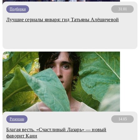
Подборки
31.01
Лучшие сериалы января: гид Татьяны Алёшичевой
Рецензии
14.05
Благая весть. «Счастливый Лазарь» — новый
фаворит Канн