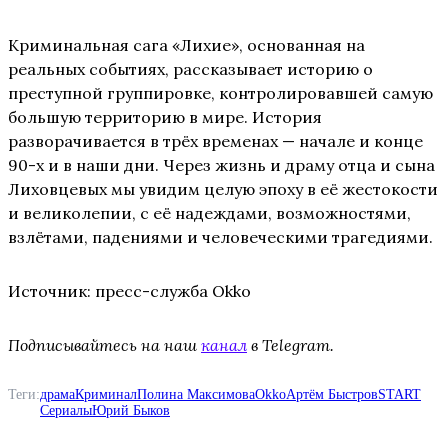
Криминальная сага «Лихие», основанная на
реальных событиях, рассказывает историю о
преступной группировке, контролировавшей самую
большую территорию в мире. История
разворачивается в трёх временах — начале и конце
90-х и в наши дни. Через жизнь и драму отца и сына
Лиховцевых мы увидим целую эпоху в её жестокости
и великолепии, с её надеждами, возможностями,
взлётами, падениями и человеческими трагедиями.
Источник: пресс-служба Okko
Подписывайтесь на наш
канал
в Telegram.
Теги:
драма
Криминал
Полина Максимова
Okko
Артём Быстров
START
Сериалы
Юрий Быков