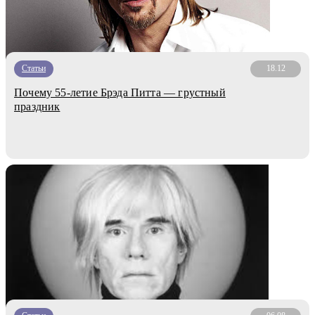
Статьи
18.12
Почему 55-летие Брэда Питта — грустный
праздник