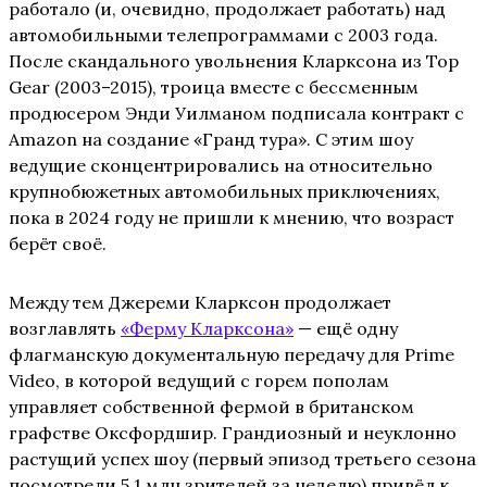
работало (и, очевидно, продолжает работать) над
автомобильными телепрограммами с 2003 года.
После скандального увольнения Кларксона из Top
Gear (2003–2015), троица вместе с бессменным
продюсером Энди Уилманом подписала контракт с
Amazon на создание «Гранд тура». С этим шоу
ведущие сконцентрировались на относительно
крупнобюжетных автомобильных приключениях,
пока в 2024 году не пришли к мнению, что возраст
берёт своё.
Между тем Джереми Кларксон продолжает
возглавлять
«Ферму Кларксона»
— ещё одну
флагманскую документальную передачу для Prime
Video, в которой ведущий с горем пополам
управляет собственной фермой в британском
графстве Оксфордшир. Грандиозный и неуклонно
растущий успех шоу (первый эпизод третьего сезона
посмотрели 5,1 млн зрителей за неделю) привёл к