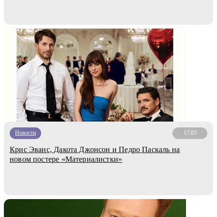
Новости
17.03
Крис Эванс, Дакота Джонсон и Педро Паскаль на
новом постере «Материалистки»