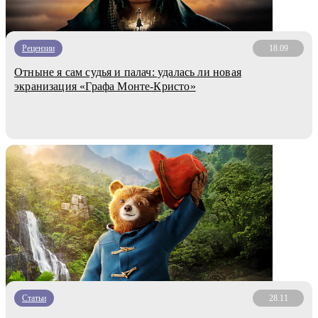
Рецензии
18.09
Отныне я сам судья и палач: удалась ли новая
экранизация «Графа Монте-Кристо»
Статьи
28.11