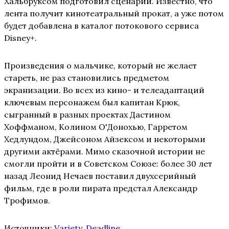
Хальбруксом подготовил сценарий. Известно, что
лента получит кинотеатральный прокат, а уже потом
будет добавлена в каталог потокового сервиса
Disney+.
Произведения о мальчике, который не желает
стареть, не раз становились предметом
экранизации. Во всех из кино- и телеадаптаций
ключевым персонажем был капитан Крюк,
сыгранный в разных проектах Дастином
Хоффманом, Колином О'Донохью, Гарретом
Хедлундом, Джейсоном Айзексом и некоторыми
другими актёрами. Мимо сказочной истории не
смогли пройти и в Советском Союзе: более 30 лет
назад Леонид Нечаев поставил двухсерийный
фильм, где в роли пирата предстал Александр
Трофимов.
Источники:
Variety
,
Deadline