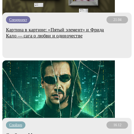
Спецпроект
21.04
Картина в картине: «Пятый элемент» и Фрида
Кало — сага о любви и одиночестве
Cпойлер
16.12