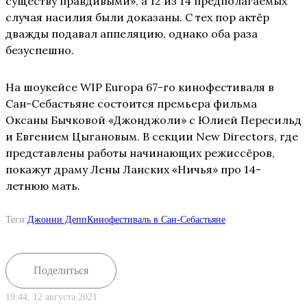
существу правдивыми», а 12 из 14 предполагаемых
случая насилия были доказаны. С тех пор актёр
дважды подавал аппеляцию, однако оба раза
безуспешно.
На шоукейсе WIP Europa 67-го кинофестиваля в
Сан-Себастьяне состоится премьера фильма
Оксаны Бычковой «Джонджоли» с Юлией Пересильд
и Евгением Цыгановым. В секции New Directors, где
представлены работы начинающих режиссёров,
покажут драму Лены Ланских «Ничья» про 14-
летнюю мать.
Теги:
Джонни Депп
Кинофестиваль в Сан-Себастьяне
Поделиться
19:44, 12 августа 2021