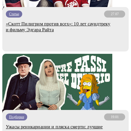
Статьи
27.07
«Скотт Пилигрим против всех»: 10 лет саундтреку
и фильму Эдгара Райта
Подборки
19.01
Ужасы реинкарнации и пляска смерти: лучшие