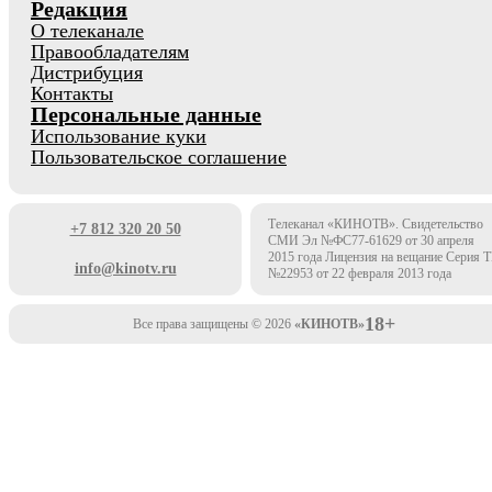
Редакция
О телеканале
Правообладателям
Дистрибуция
Контакты
Персональные данные
Использование куки
Пользовательское соглашение
Телеканал «КИНОТВ». Свидетельство
+7 812 320 20 50
СМИ Эл №ФС77-61629 от 30 апреля
2015 года Лицензия на вещание Серия 
info@kinotv.ru
№22953 от 22 февраля 2013 года
18+
Все права защищены © 2026
«КИНОТВ»