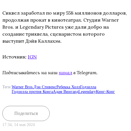
Сиквел заработал по миру 558 миллионов долларов,
продолжая прокат в кинотеатрах. Студии Warner
Bros. и Legendary Pictures уже дали добро на
создание триквела, сценаристом которого
выступит Дэйв Каллахэм.
Источник:
IGN
Подписывайтесь на наш
канал
в Telegram.
Теги:
Warner Bros.
Дэн Стивенс
Ребекка Холл
Годзилла
Годзилла против Конга
Адам Вингард
Legendary
Кинг-Конг
Поделиться
17:34, 14 мая 2024