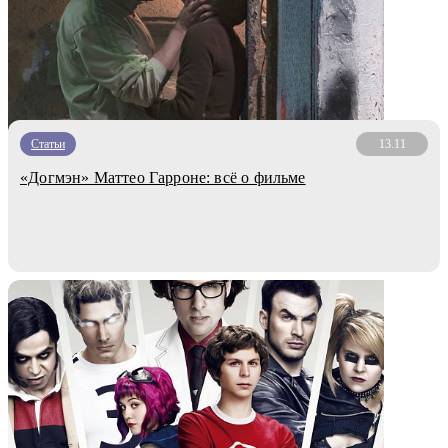
Статьи
13.11
«Догмэн» Маттео Гарроне: всё о фильме