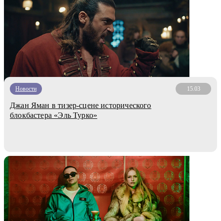
Новости
15.03
Джан Яман в тизер-сцене исторического
блокбастера «Эль Турко»