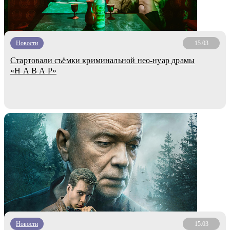
Новости
15.03
Стартовали съёмки криминальной нео-нуар драмы
«Н А В А Р»
Новости
15.03