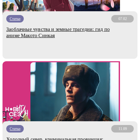
Статьи
07.02
Заоблачные чувства и земные трагедии: гид по
аниме Макото Синкая
Статьи
11.09
Холодный север, криминальная провинция: