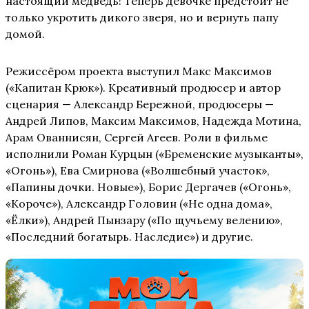
настоящий медведь! Теперь девочке предстоит не
только укротить дикого зверя, но и вернуть папу
домой.
Режиссёром проекта выступил Макс Максимов
(«Капитан Крюк»). Креативный продюсер и автор
сценария — Александр Бережной, продюсеры —
Андрей Липов, Максим Максимов, Надежда Мотина,
Арам Ованнисян, Сергей Агеев. Роли в фильме
исполнили Роман Курцын («Бременские музыканты»,
«Огонь»), Ева Смирнова («Волшебный участок»,
«Папины дочки. Новые»), Борис Дергачев («Огонь»,
«Короче»), Александр Головин («Не одна дома»,
«Ёлки»), Андрей Пынзару («По щучьему велению»,
«Последний богатырь. Наследие») и другие.