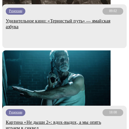
Рецензии
09.02
Удивительное кино: «Тернистый путь» — ямайская
азбука
Рецензии
18.08
Картина «Не дыши 2»: вдох-выдох, а мы опять
играем в сиквел