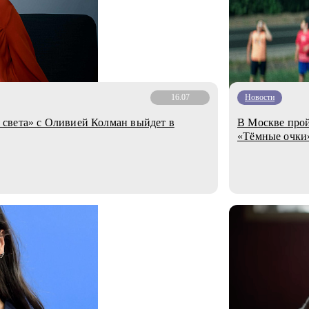
16.07
Новости
света» с Оливией Колман выйдет в
В Москве про
«Тёмные очки