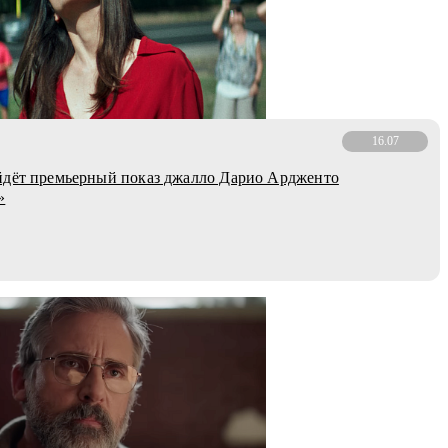
16.07
йдёт премьерный показ джалло Дарио Ардженто
»