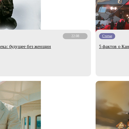
22.08
Статьи
ека: будущее без женщин
5 фактов о Ка