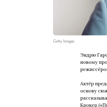
Getty Images
Эндрю Гарф
новому про
режиссёром
Актёр пред
основу сюж
рассказыва
Крокер («П