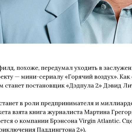
илд, похоже, передумал уходить в заслужен
екту — мини-сериалу «Горячий воздух». Как 
 станет постановщик «Дэдпула 2» Дэвид Ли
станет в роли предпринимателя и миллиарде
ета взята книга журналиста Мартина Грегор
ется о компании Брэнсона Virgin Atlantic. С
риключения Паддингтона 2»).