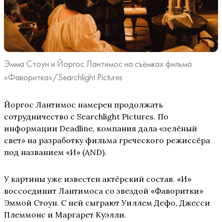
Эмма Стоун и Йоргос Лантимос на съёмках фильма
«Фаворитка»/Searchlight Pictures
Йоргос Лантимос намерен продолжать
сотрудничество с Searchlight Pictures. По
информации Deadline, компания дала «зелёный
свет» на разработку фильма греческого режиссёра
под названием «И» (AND).
У картины уже известен актёрский состав. «И»
воссоединит Лантимоса со звездой «Фаворитки»
Эммой Стоун. С ней сыграют Уиллем Дефо, Джесси
Племмонс и Маргарет Куэлли.