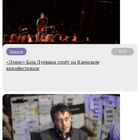
Новости
16.03
«Элвис» База Лурмана споёт на Каннском
кинофестивале