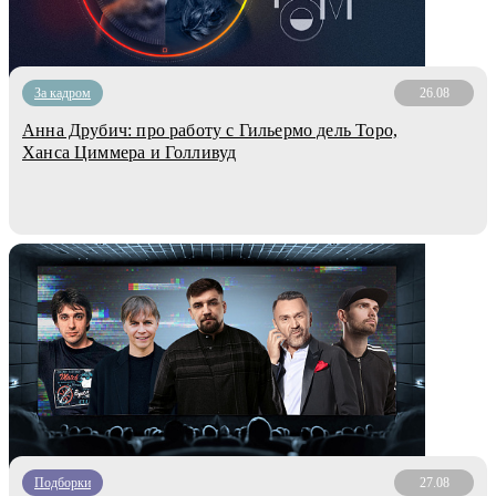
За кадром
26.08
Анна Друбич: про работу с Гильермо дель Торо,
Ханса Циммера и Голливуд
Подборки
27.08