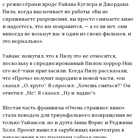
с режиссёрами вроде Райана Куглера и Джордана
Пила, когда высмеивает их работы: «Вы не
спрашиваете разрешения, вы просто снимаете кино
и надеетесь, что им понравится, — а если нет, они
никогда не возьмут вас в один из своих фильмов, и
это нормально».
Уайанс пошутил, что к Пилу это не относится,
поскольку в спродюсированный Пилом хоррор Him
его всё-таки пригласили. Когда Пилу рассказали,
что «Прочь» получит пародию в новой части, «он
сказал: „О, круто“. Я спросил: „Хочешь сняться?“ Он
ответил: „Не“. Я сказал: „Ну и ладно“».
Шестая часть франшизы «Очень страшное кино»
стала поводом для триумфального возвращения не
только Уайансов, но и дуэта Анны Фэрис и Реджины
Холл. Проект вышел в зарубежных кинотеатрах в
начале июня и по традиции собрал очень