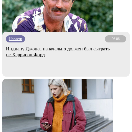
Новости
06.06
Индиану Джонса изначально должен был сыграть
не Харрисон Форд