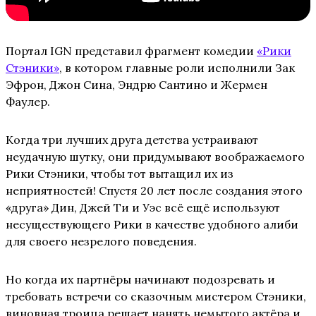
Портал IGN представил фрагмент комедии
«Рики
Стэники»
, в котором главные роли исполнили Зак
Эфрон, Джон Сина, Эндрю Сантино и Жермен
Фаулер.
Когда три лучших друга детства устраивают
неудачную шутку, они придумывают воображаемого
Рики Стэники, чтобы тот вытащил их из
неприятностей! Спустя 20 лет после создания этого
«друга» Дин, Джей Ти и Уэс всё ещё используют
несуществующего Рики в качестве удобного алиби
для своего незрелого поведения.
Но когда их партнёры начинают подозревать и
требовать встречи со сказочным мистером Стэники,
виновная троица решает нанять немытого актёра и