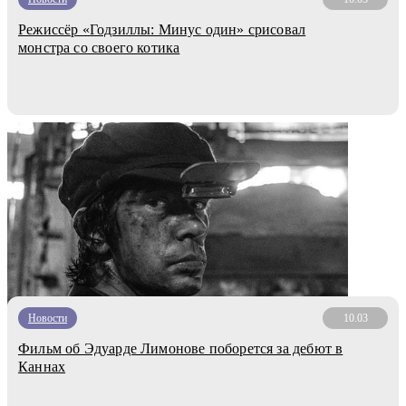
Режиссёр «Годзиллы: Минус один» срисовал
монстра со своего котика
Новости
10.03
Фильм об Эдуарде Лимонове поборется за дебют в
Каннах