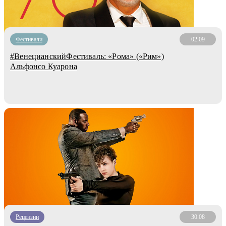
Фестивали
02.09
#ВенецианскийФестиваль: «Рома» («Рим»)
Альфонсо Куарона
Рецензии
30.08