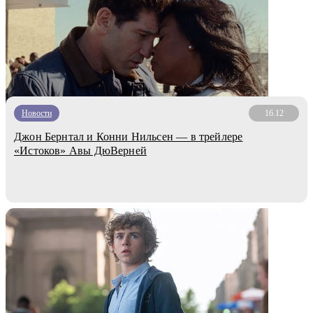
Новости
16.12
Джон Бернтал и Конни Нильсен — в трейлере
«Истоков» Авы ДюВерней