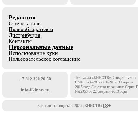
Редакция
О телеканале
Правообладателям
Дистрибуция
Контакты
Персональные данные
Использование куки
Пользовательское соглашение
Телеканал «КИНОТВ». Свидетельство
+7 812 320 20 50
СМИ Эл №ФС77-61629 от 30 апреля
2015 года Лицензия на вещание Серия 
info@kinotv.ru
№22953 от 22 февраля 2013 года
18+
Все права защищены © 2026
«КИНОТВ»