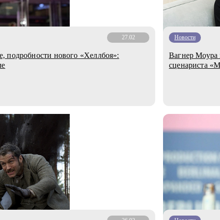
27.02
Новости
, подробности нового «Хеллбоя»:
Вагнер Моура 
ле
сценариста «