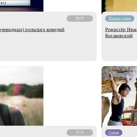
06.07
Просто о кино
 очевидных) польских комедий
Режиссёр Иван
Косаковский
27.11
Статьи