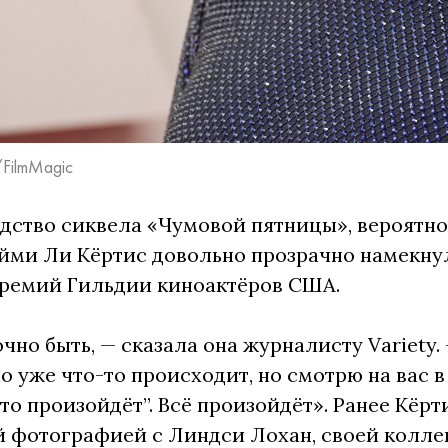
/FilmMagic
дство сиквела «Чумовой пятницы», вероятно
йми Ли Кёртис довольно прозрачно намекнул
премий Гильдии киноактёров США.
чно быть, — сказала она журналисту Variety. 
 уже что-то происходит, но смотрю на вас в
это произойдёт”. Всё произойдёт». Ранее Кёр
 фотографией с Линдси Лохан, своей коллег