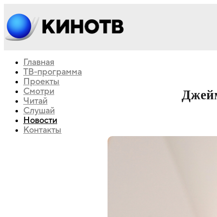
Главная
ТВ-программа
Проекты
Смотри
Джейм
Читай
Слушай
Новости
Контакты