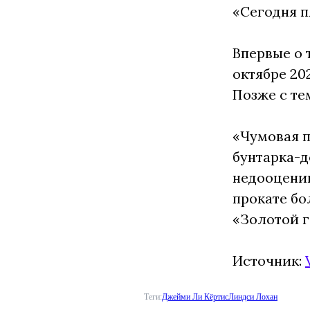
«Сегодня п
Впервые о 
октябре 20
Позже с т
«Чумовая п
бунтарка-д
недооценив
прокате бо
«Золотой г
Источник:
Теги:
Джейми Ли Кёртис
Линдси Лохан