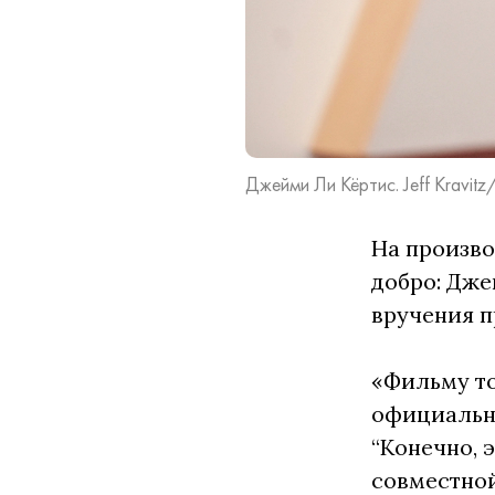
Джейми Ли Кёртис. Jeff Kravitz
На произво
добро: Дже
вручения 
«Фильму то
официально
“Конечно, 
совместной