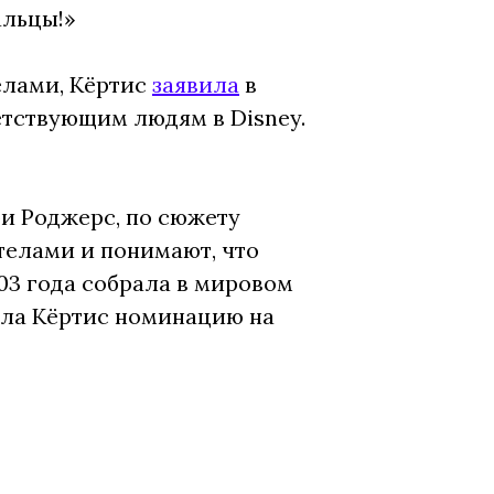
альцы!»
телами, Кёртис
заявила
в
ветствующим людям в Disney.
и Роджерс, по сюжету
телами и понимают, что
03 года собрала в мировом
есла Кёртис номинацию на