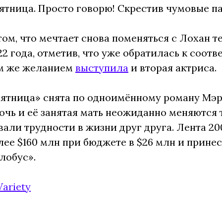
ятница. Просто говорю! Скрестив чумовые п
том, что мечтает снова поменяться с Лохан 
22 года, отметив, что уже обратилась к соот
ем же желанием
выступила
и вторая актриса.
ятница» снята по одноимённому роману Мэр
очь и её занятая мать неожиданно меняются 
али трудности в жизни друг друга. Лента 20
лее $160 млн при бюджете в $26 млн и прин
лобус».
Variety