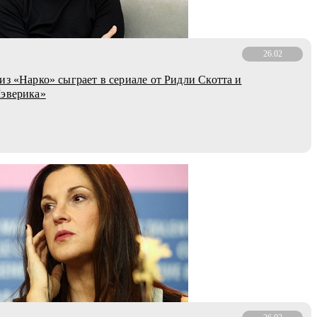
26.02
из «Нарко» сыграет в сериале от Ридли Скотта и
Мэверика»