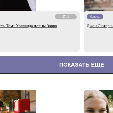
27.11
Новости
еть Тома Холланда новым Зорро
Джон Лютер ве
ПОКАЗАТЬ ЕЩЕ