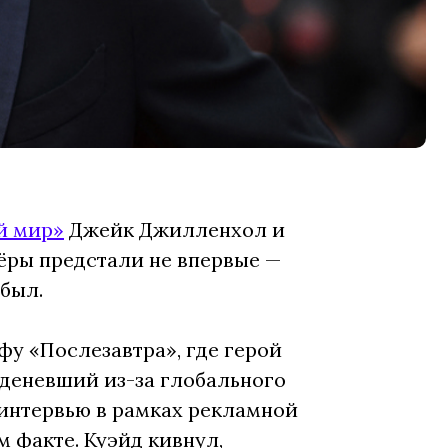
й мир»
Джейк Джилленхол и
тёры предстали не впервые —
абыл.
у «Послезавтра», где герой
еденевший из-за глобального
 интервью в рамках рекламной
 факте. Куэйд кивнул,