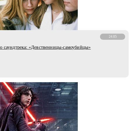
24.05
о саундтрека: «Девственницы-самоубийцы»