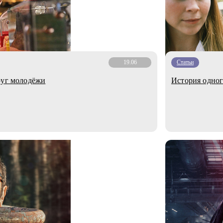
19.06
Статьи
руг молодёжи
История одног