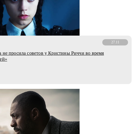
27.11
 не просила советов у Кристины Риччи во время
ей»