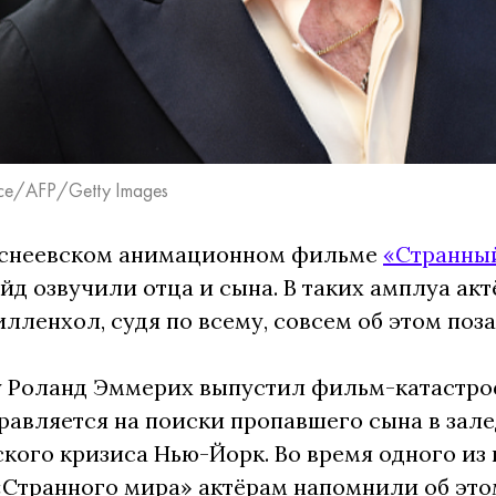
ce/AFP/Getty Images
иснеевском анимационном фильме
«Странны
йд озвучили отца и сына. В таких амплуа ак
лленхол, судя по всему, совсем об этом поз
у Роланд Эммерих выпустил фильм-катастроф
равляется на поиски пропавшего сына в зал
кого кризиса Нью-Йорк. Во время одного из
Странного мира» актёрам напомнили об этом