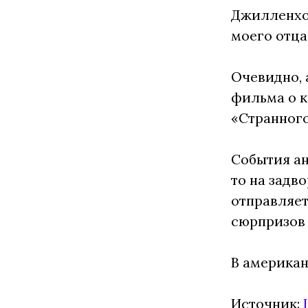
Джилленхол
моего отца
Очевидно, 
фильма о к
«Странного
События ан
то на задв
отправляет
сюрпризов 
В американ
Источник: