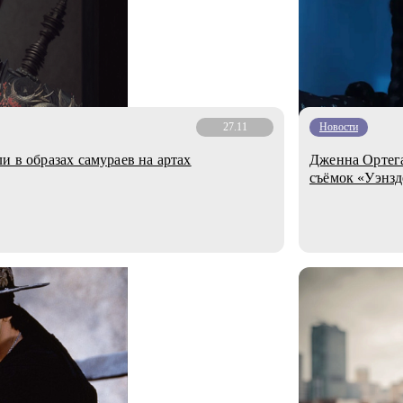
27.11
Новости
и в образах самураев на артах
Дженна Ортега
съёмок «Уэнзд