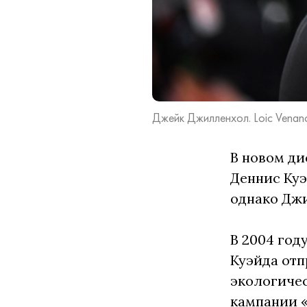
Джейк Джилленхол. Loic Venan
В новом д
Деннис Куэ
однако Джи
В 2004 год
Куэйда отп
экологичес
кампании «