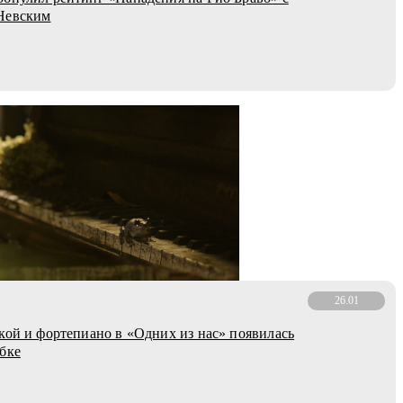
Невским
26.01
кой и фортепиано в «Одних из нас» появилась
бке