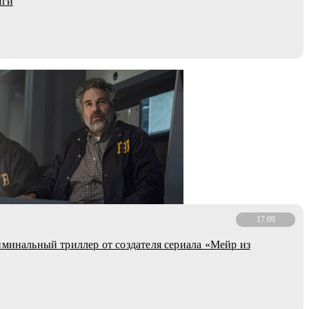
яги
17.09
иминальный триллер от создателя сериала «Мейр из