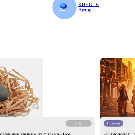
КИНОТВ
Автор
26.01
Новости
домашние камни» из фильма «Всё
«Кинопоиск» о