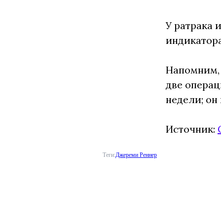
У ратрака 
индикатора
Напомним, 
две операц
недели; он
Источник:
Теги:
Джереми Реннер