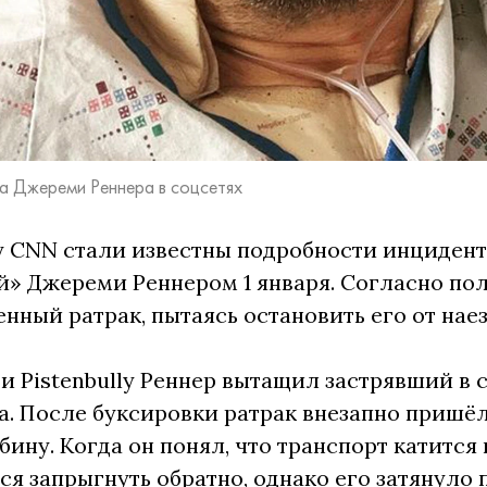
та Джереми Реннера в соцсетях
 CNN стали известны подробности инцидент
» Джереми Реннером 1 января. Согласно пол
енный ратрак, пытаясь остановить его от нае
 Pistenbully Реннер вытащил застрявший в 
. После буксировки ратрак внезапно пришёл 
бину. Когда он понял, что транспорт катится
ся запрыгнуть обратно, однако его затянуло 