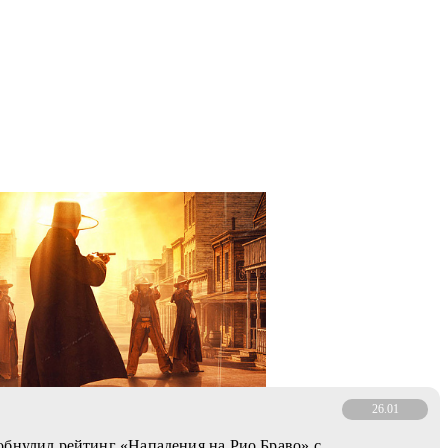
26.01
бнулил рейтинг «Нападения на Рио Браво» с