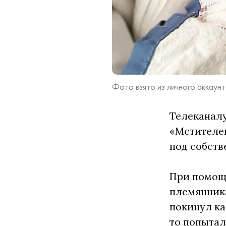
Фото взято из личного аккаун
Телеканалу
«Мстителей
под собств
При помощи
племянника
покинул ка
то попытал