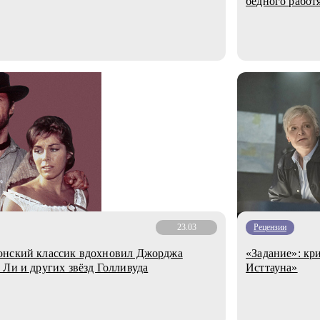
бедного работ
23.03
Рецензии
онский классик вдохновил Джорджа
«Задание»: кр
 Ли и других звёзд Голливуда
Исттауна»