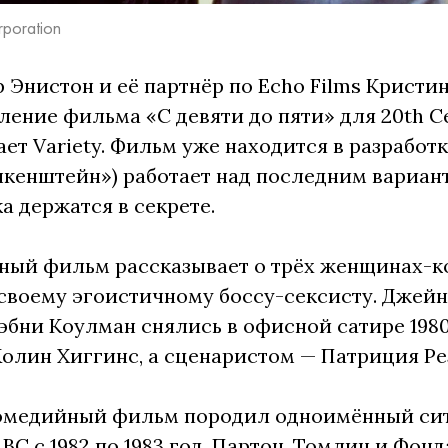
rporation
Энистон и её партнёр по Echo Films Кристи
ение фильма «С девяти до пяти» для 20th Cen
ет Variety. Фильм уже находится в разработк
кенштейн») работает над последним вариан
а держатся в секрете.
ный фильм рассказывает о трёх женщинах-к
своему эгоистичному боссу-сексисту. Джей
эбни Коулман снялись в офисной сатире 198
олин Хиггинс, а сценаристом — Патриция Ре
омедийный фильм породил одноимённый сит
ABC с 1982 по 1983 год. Партон, Томлин и Фон