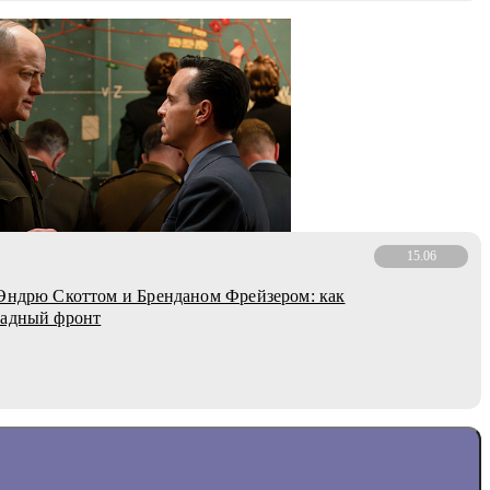
15.06
Эндрю Скоттом и Бренданом Фрейзером: как
падный фронт