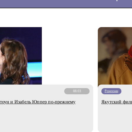
08.03
Рецензии
 Стоун и Изабель Юппер по-прежнему
Якутский филь