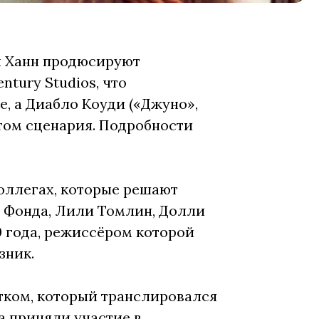
н Ханн продюсируют
tury Studios, что
е, а Диабло Коуди («Джуно»,
том сценария. Подробности
оллегах, которые решают
н Фонда, Лили Томлин, Долли
0 года, режиссёром которой
зник.
ком, который транслировался
да приняли участие в