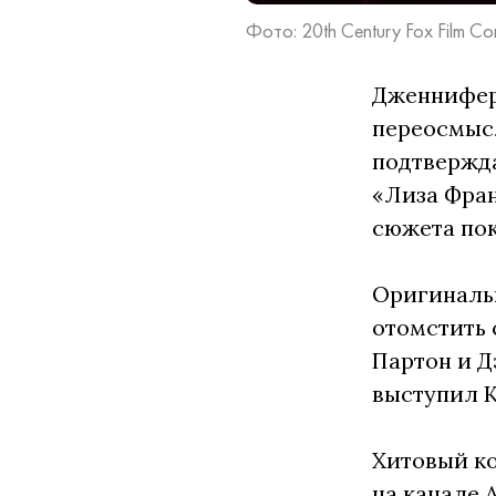
Фото: 20th Century Fox Film Co
Дженнифер 
переосмысл
подтвержда
«Лиза Фран
сюжета пок
Оригиналь
отомстить 
Партон и Д
выступил К
Хитовый к
на канале 