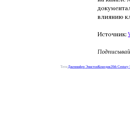
документал
влиянию кл
Источник:
Подписыва
Теги:
Дженнифер Энистон
Комедия
20th Century 