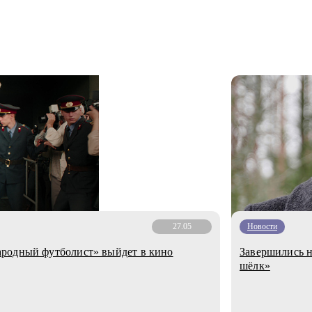
27.05
Новости
родный футболист» выйдет в кино
Завершились 
шёлк»