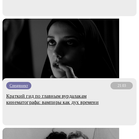
Спецпроект
21.03
Краткий гид по главным вурдалакам
кинематографа: вампиры как дух времени