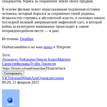
синдикатов, борясь за сохранение земли своих предков.
В основе фильма лежит нерассказанная подлинная история
человека, который боролся за сохранение своей родины,
безжалостно стремясь к абсолютной власти, и положил начало
последней великой американской мафиозной саге, в которой
война за культурное выживание происходит в самом
неправдоподобном месте — в раю.
Источник:
Deadline
Подписывайтесь на наш
канал
в Telegram.
Теги:
Леонардо ДиКаприо
Эмили Блант
Мартин
Скорсезе
фильмы
Дуэйн Джонсон
Поделиться
Скопировать
VK
Telegram
WhatsApp
Одноклассники
09:29, 21 февраля 2025