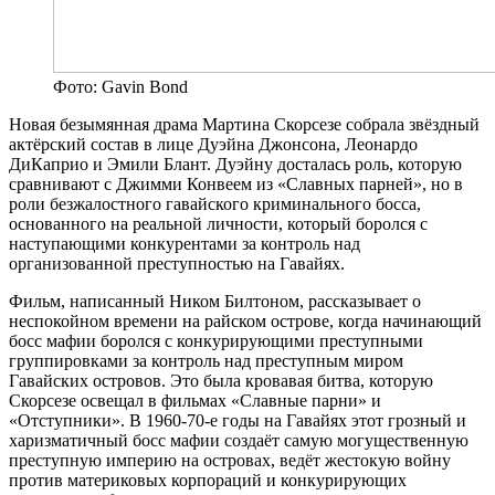
Фото: Gavin Bond
Новая безымянная драма Мартина Скорсезе собрала звёздный
актёрский состав в лице Дуэйна Джонсона, Леонардо
ДиКаприо и Эмили Блант. Дуэйну досталась роль, которую
сравнивают с Джимми Конвеем из «Славных парней», но в
роли безжалостного гавайского криминального босса,
основанного на реальной личности, который боролся с
наступающими конкурентами за контроль над
организованной преступностью на Гавайях.
Фильм, написанный Ником Билтоном, рассказывает о
неспокойном времени на райском острове, когда начинающий
босс мафии боролся с конкурирующими преступными
группировками за контроль над преступным миром
Гавайских островов. Это была кровавая битва, которую
Скорсезе освещал в фильмах «Славные парни» и
«Отступники». В 1960-70-е годы на Гавайях этот грозный и
харизматичный босс мафии создаёт самую могущественную
преступную империю на островах, ведёт жестокую войну
против материковых корпораций и конкурирующих