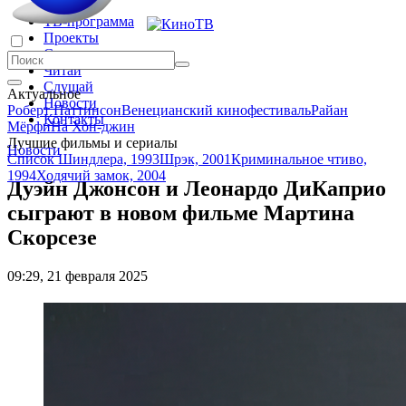
Главная
ТВ-программа
Проекты
Смотри
Читай
Слушай
Актуальное
Новости
Роберт Паттинсон
Венецианский кинофестиваль
Райан
Контакты
Мёрфи
На Хон-джин
Лучшие фильмы и сериалы
Новости
Список Шиндлера, 1993
Шрэк, 2001
Криминальное чтиво,
1994
Ходячий замок, 2004
Дуэйн Джонсон и Леонардо ДиКаприо
сыграют в новом фильме Мартина
Скорсезе
09:29, 21 февраля 2025