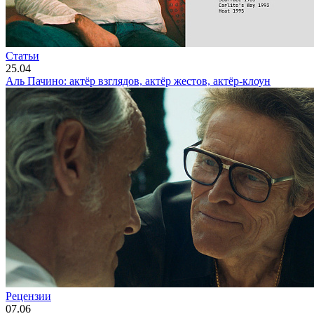
Статьи
25.04
Аль Пачино: актёр взглядов, актёр жестов, актёр-клоун
Рецензии
07.06