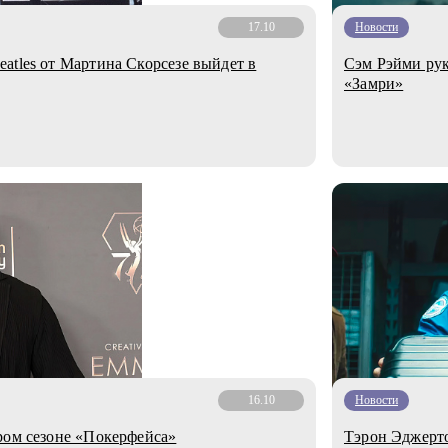
17.10
Новости
atles от Мартина Скорсезе выйдет в
Сэм Рэйми рук
«Замри»
16.10
Новости
ром сезоне «Покерфейса»
Тэрон Эджерто