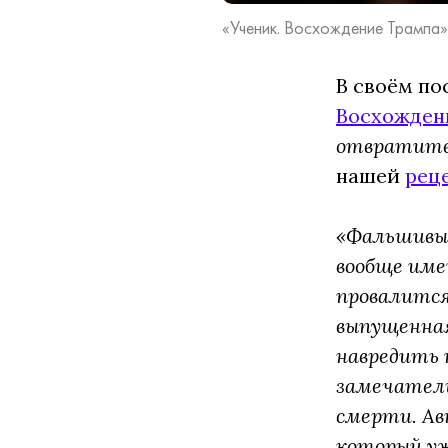
«Ученик. Восхождение Трампа», 
В своём по
Восхожден
отвратите
нашей
рец
«Фальшивый
вообще име
провалится
выпущенная
навредить 
замечатель
смерти. Ав
который уж