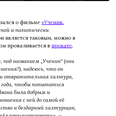
азался о фильме
«Ученик.
ской и политически
он является таковым, можно в
ком проваливается в
прокате
.
 под названием „Ученик“ (они
шения?), надеюсь, что он
ки отвратительная халтура,
 года, чтобы попытаться
вана была добрым и
ошения с ней до самой её
ество и бездарный халтурщик,
очёл проигнорировать»,
—