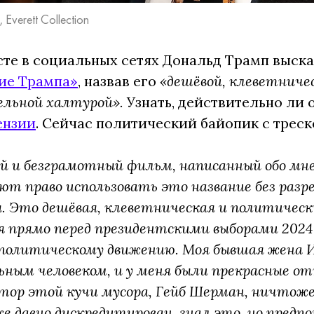
Everett Collection
сте в социальных сетях Дональд Трамп выск
ие Трампа»
, назвав его
«дешёвой, клеветниче
льной халтурой».
Узнать, действительно ли 
ензии
. Сейчас политический байопик с трес
 и безграмотный фильм, написанный обо мне,
ют право использовать это название без разре
. Это дешёвая, клеветническая и политичес
 прямо перед президентскими выборами 2024
политическому движению. Моя бывшая жена И
ным человеком, и у меня были прекрасные отн
тор этой кучи мусора, Гейб Шерман, ничтож
е давно дискредитирован, знал это, но предп