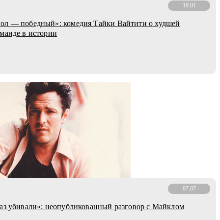
19.01
ол — победный»: комедия Тайки Вайтити о худшей
манде в истории
07.07
аз убивали»: неопубликованный разговор с Майклом