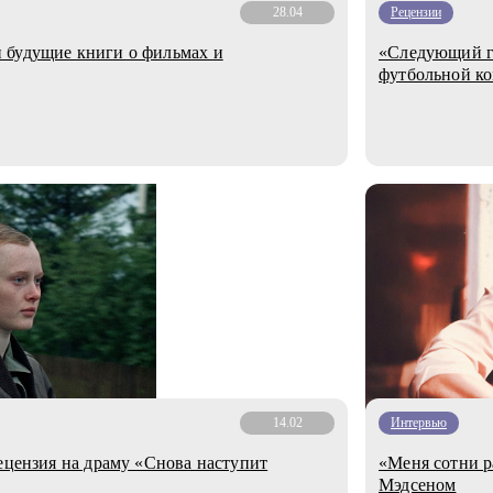
28.04
Рецензии
 будущие книги о фильмах и
«Следующий г
футбольной ко
14.02
Интервью
ецензия на драму «Снова наступит
«Меня сотни р
Мэдсеном