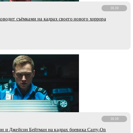
16.10
оводит съёмками на кадрах своего нового хоррора
16.10
н и Джейсон Бейтман на кадрах боевика Carry-On