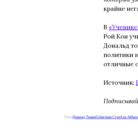
крайне нег
В
«Ученике
Рой Кон уч
Дональд то
политики и
отличные с
Источник:
Подписыва
Теги:
Дональд Трамп
Себастиан Стэн
Али Аббас