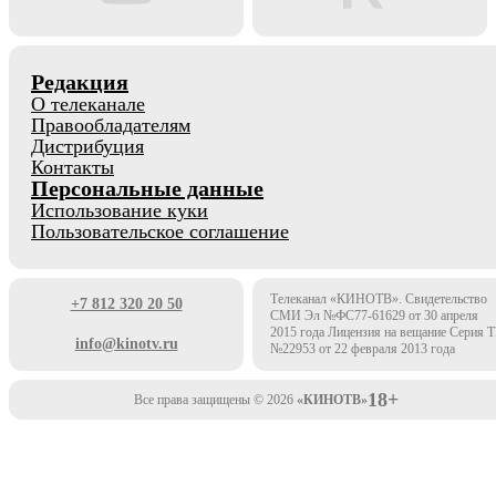
Редакция
О телеканале
Правообладателям
Дистрибуция
Контакты
Персональные данные
Использование куки
Пользовательское соглашение
Телеканал «КИНОТВ». Свидетельство
+7 812 320 20 50
СМИ Эл №ФС77-61629 от 30 апреля
2015 года Лицензия на вещание Серия 
info@kinotv.ru
№22953 от 22 февраля 2013 года
18+
Все права защищены © 2026
«КИНОТВ»