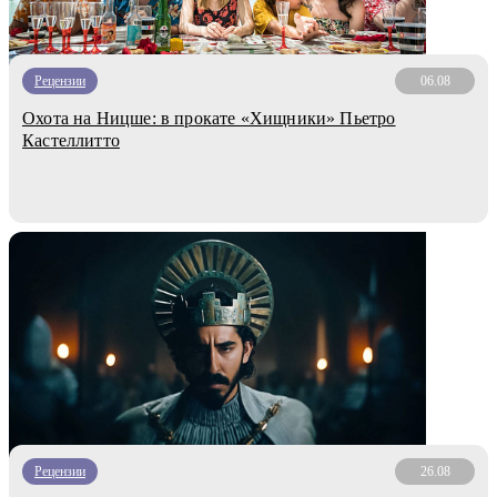
Рецензии
06.08
Охота на Ницше: в прокате «Хищники» Пьетро
Кастеллитто
Рецензии
26.08