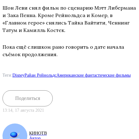
Шон Леви снял фильм по сценарию Мэтт Либермана
и Зака Пенна. Кроме Рейнольдса и Комер, в
«Главном герое» снялись Тайка Вайтити, Ченнинг
Татум и Камилль Костек.
Пока ещё слишком рано говорить о дате начала
съёмок продолжения.
Теги:
Disney
Райан Рейнольдс
Американские фантастические фильмы
Поделиться
13:14, 17 августа 2021
КИНОТВ
Автор