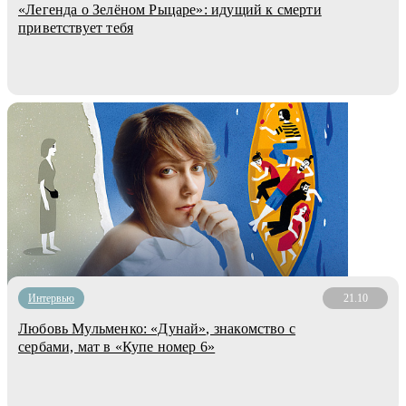
«Легенда о Зелёном Рыцаре»: идущий к смерти
приветствует тебя
Интервью
21.10
Любовь Мульменко: «Дунай», знакомство с
сербами, мат в «Купе номер 6»