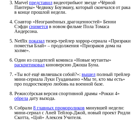
Marvel
представил
видеотрибьют звезде «Чёрной
Пантеры» Чедвику Боузману, который скончался от рака
в конце прошлой недели.
Соавтор «Неогранённых драгоценностей» Бенни
Сэфди
снимется
в новом фильме Пола Томаса
Андерсона.
Netflix
показал
тизер-трейлер хоррор-сериала «Призраки
поместья Блай» – продолжения «Призраков дома на
холме».
Один из создателей комикса «Новые мутанты»
раскритиковал
киноверсию Джоша Буна.
«Ты всё ещё являешься собой?»:
вышел
полный трейлер
мини-сериала Луки Гуаданьино «Мы те, кто мы есть»
про подростковую любовь на военной базе.
Режиссёрская версия спортивной драмы «Рокки 4»
обрела
дату выхода.
Собрали
8 главных промороликов
минувшей недели:
мини-сериал с Аней Тейлор-Джой, новый проект Ридли
Скотта, «Цой» Алексея Учителя.