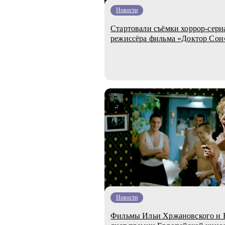
Новости
Стартовали съёмки хоррор-сери
режиссёра фильма «Доктор Сон
Новости
Фильмы Ильи Хржановского и В