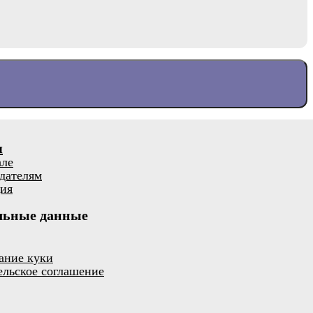
я
але
дателям
ия
льные данные
ание куки
ельское соглашение