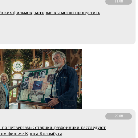
11.08
йских фильмов, которые вы могли пропустить
29.08
 по четвергам»: старики-разбойники расследуют
вом фильме Криса Коламбуса