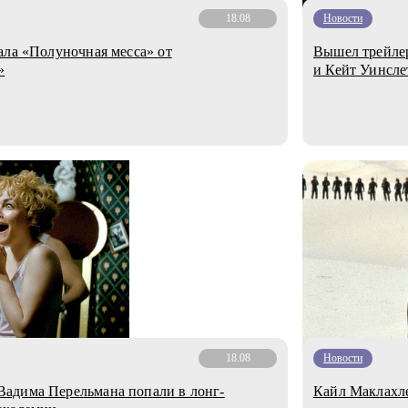
18.08
Новости
ала «Полуночная месса» от
Вышел трейлер
»
и Кейт Уинсле
18.08
Новости
адима Перельмана попали в лонг-
Кайл Маклахле