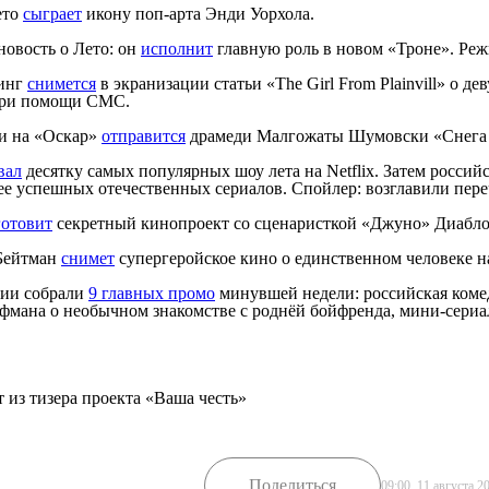
ето
сыграет
икону поп-арта Энди Уорхола.
новость о Лето: он
исполнит
главную роль в новом «Троне». Режи
инг
снимется
в экранизации статьи «The Girl From Plainvill» о де
при помощи СМС.
и на «Оскар»
отправится
драмеди Малгожаты Шумовски «Снега б
вал
десятку самых популярных шоу лета на Netflix. Затем россий
ее успешных отечественных сериалов. Спойлер: возглавили пере
готовит
секретный кинопроект со сценаристкой «Джуно» Диабло
Бейтман
снимет
супергеройское кино о единственном человеке на
ции собрали
9 главных промо
минувшей недели: российская коме
фмана о необычном знакомстве с роднёй бойфренда, мини-сериа
 из тизера проекта «Ваша честь»
Поделиться
09:00, 11 августа 2