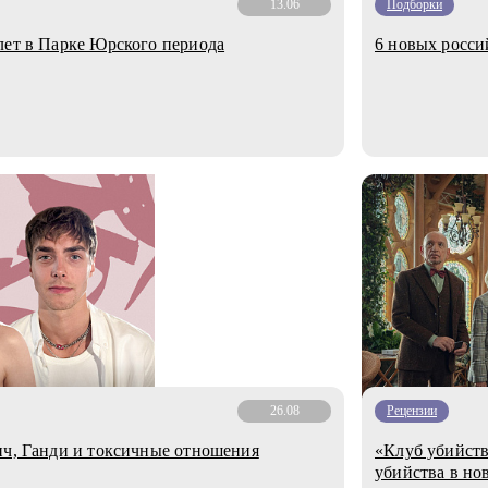
13.06
Подборки
лет в Парке Юрского периода
6 новых росси
26.08
Рецензии
ич, Ганди и токсичные отношения
«Клуб убийств
убийства в но