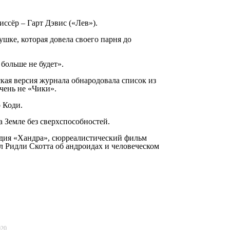
ссёр – Гарт Дэвис («Лев»).
вушке, которая довела своего парня до
ольше не будет».
ская версия журнала обнародовала список из
чень не «Чики».
 Коди.
 Земле без сверхспособностей.
дия «Хандра», сюрреалистический фильм
л Ридли Скотта об андроидах и человеческом
020