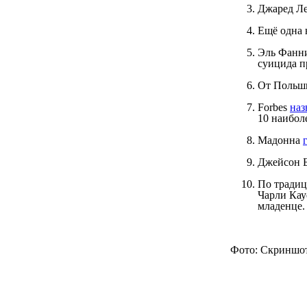
Джаред Л
Ещё одна 
Эль Фанн
суицида 
От Польш
Forbes
наз
10 наибол
Мадонна
Джейсон 
По тради
Чарли Кау
младенце.
Фото: Скриншот