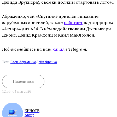
Дэвида Брукнера), съёмки должны стартовать летом.
Абраменко, чей «Спутник» привлёк внимание
зарубежных зрителей, также
работает
над хоррором
«Алтарь» для A24. В нём задействованы Дженьюари
Джонс, Дэвид Крамхолц и Кайл МакЛоклен.
Подписывайтесь на наш
канал
в Telegram.
Теги:
Егор Абраменко
Дэйв Франко
Поделиться
12:56, 04 мая 2026
КИНОТВ
Автор