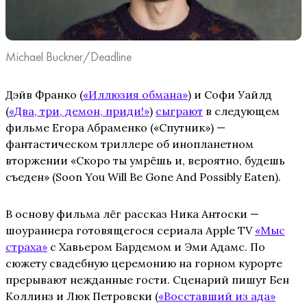
Michael Buckner/Deadline
Дэйв Франко (
«Иллюзия обмана»
) и Софи Уайлд
(
«Два, три, демон, приди!»
)
сыграют
в следующем
фильме Егора Абраменко («Спутник») —
фантастическом триллере об инопланетном
вторжении «Скоро ты умрёшь и, вероятно, будешь
съеден» (Soon You Will Be Gone And Possibly Eaten).
В основу фильма лёг рассказ Ника Антоски —
шоураннера готовящегося сериала Apple TV
«Мыс
страха»
с Хавьером Бардемом и Эми Адамс. По
сюжету свадебную церемонию на горном курорте
прерывают нежданные гости. Сценарий пишут Бен
Коллинз и Люк Петровски (
«Восставший из ада»