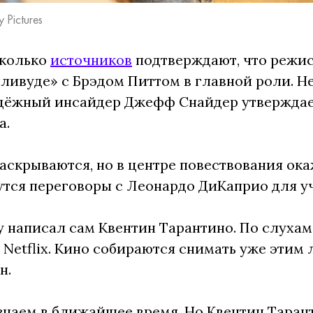
Pictures
сколько
источников
подтверждают, что режис
вуде» с Брэдом Питтом в главной роли. Нес
адёжный инсайдер Джефф Снайдер утверждает,
а.
аскрываются, но в центре повествования о
утся переговоры с Леонардо ДиКаприо для у
 написал сам Квентин Тарантино. По слухам,
Netflix. Кино собираются снимать уже этим
н.
узнаем в ближайшее время. Но Квентин Таран