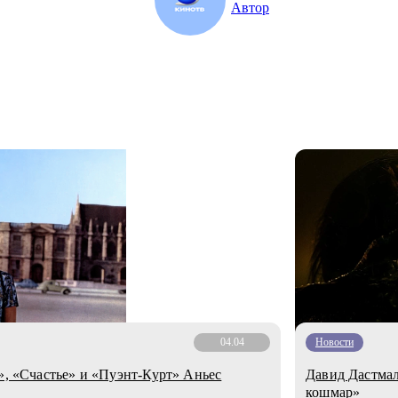
Автор
04.04
Новости
», «Счастье» и «Пуэнт-Курт» Аньес
Давид Дастмал
кошмар»