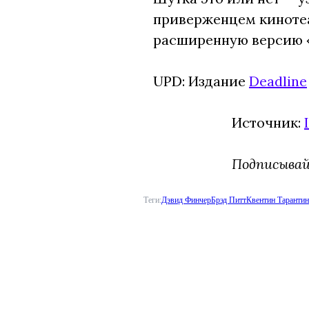
приверженцем кинотеат
расширенную версию 
UPD: Издание
Deadline
Источник:
Подписыва
Теги:
Дэвид Финчер
Брэд Питт
Квентин Таранти