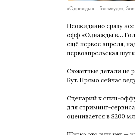
«Однажды в… Голливуде», Sony 
Неожиданно сразу не
офф «Однажды в… Голли
ещё первое апреля, н
первоапрельская шутк
Сюжетные детали не р
Бут. Прямо сейчас вед
Сценарий к спин-оффу
для стриминг-сервиса 
оценивается в $200 мл
Шутка это или нет — 