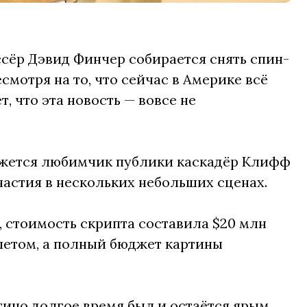
сёр Дэвид Финчер собирается снять спин-
мотря на то, что сейчас в Америке всё
 что эта новость — вовсе не
кажется любимчик публики каскадёр Клифф
частия в нескольких небольших сценах.
 стоимость скрипта составила $20 млн
 летом, а полный бюджет картины
тино долгое время был и остаётся ярым