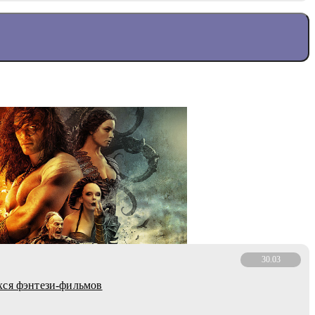
30.03
хся фэнтези-фильмов