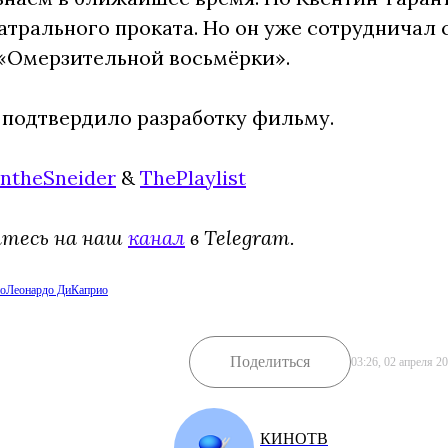
рального проката. Но он уже сотрудничал с 
«Омерзительной восьмёрки».
подтвердило разработку фильму.
IntheSneider
&
ThePlaylist
йтесь на наш
канал
в Telegram.
но
Леонардо ДиКаприо
Поделиться
03:26, 02 апреля 2
КИНОТВ