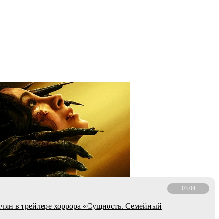
03.04
чян в трейлере хоррора «Сущность. Семейный