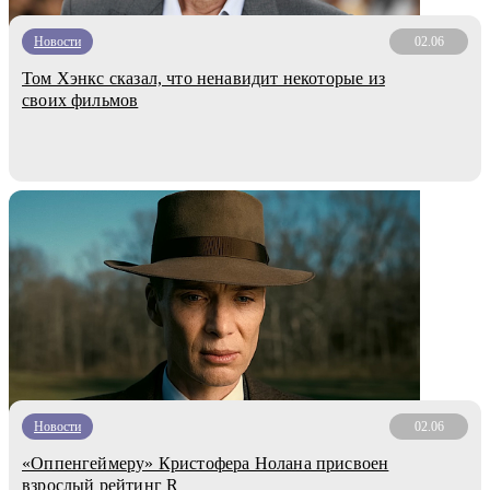
Новости
02.06
Том Хэнкс cказал, что ненавидит некоторые из
своих фильмов
Новости
02.06
«Оппенгеймеру» Кристофера Нолана присвоен
взрослый рейтинг R