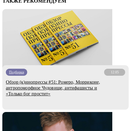
ТАКЖЕ РЕКОМЕНДУЕМ
Подборки
12.05
Обзор (к)инопрессы #51: Ромеро, Морриконе,
антропоморфное Чудовище, антифашисты и
«Только бог простит»