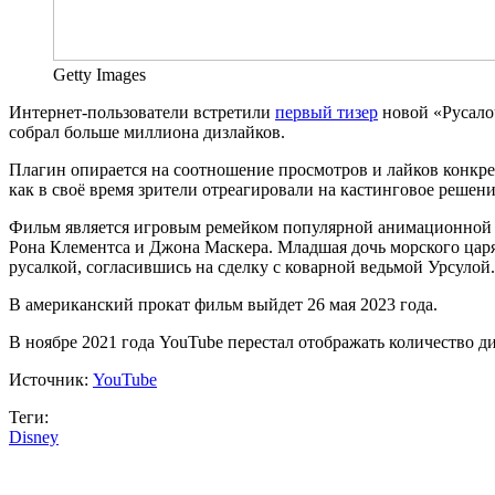
Getty Images
Интернет-пользователи встретили
первый тизер
новой «Русалоч
собрал больше миллиона дизлайков.
Плагин опирается на соотношение просмотров и лайков конкре
как в своё время зрители отреагировали на кастинговое решен
Фильм является игровым ремейком популярной анимационной к
Рона Клементса и Джона Маскера. Младшая дочь морского царя 
русалкой, согласившись на сделку с коварной ведьмой Урсулой.
В американский прокат фильм выйдет 26 мая 2023 года.
В ноябре 2021 года YouTube перестал отображать количество д
Источник:
YouTube
Теги:
Disney