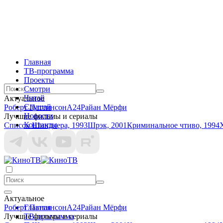
Главная
ТВ-программа
Проекты
Смотри
Читай
Актуальное
Слушай
Роберт Паттинсон
A24
Райан Мёрфи
Новости
Лучшие фильмы и сериалы
Контакты
Список Шиндлера, 1993
Шрэк, 2001
Криминальное чтиво, 1994
Актуальное
Роберт Паттинсон
Главная
A24
Райан Мёрфи
Лучшие фильмы и сериалы
ТВ-программа