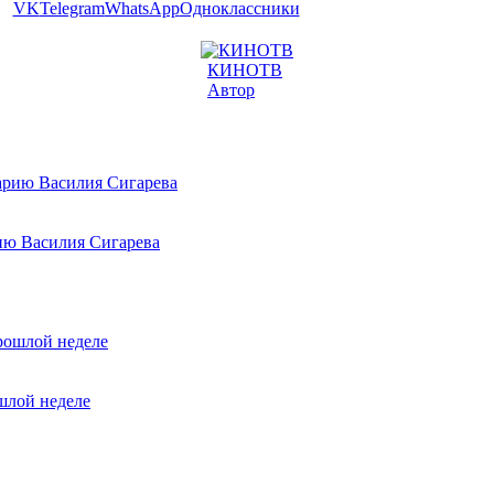
VK
Telegram
WhatsApp
Одноклассники
КИНОТВ
Автор
ию Василия Сигарева
шлой неделе