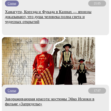
Статьи
21.05
Хамагути, Корээда и Фукада в Каннах — японцы
доказывают, что душа человека полна света и
чудесных открытий
Статьи
17.07
Завораживающая красота: костюмы Эйко Исиоки в
фильме «Запределье»