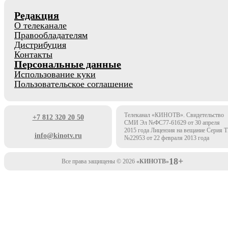
Редакция
О телеканале
Правообладателям
Дистрибуция
Контакты
Персональные данные
Использование куки
Пользовательское соглашение
Телеканал «КИНОТВ». Свидетельство
+7 812 320 20 50
СМИ Эл №ФС77-61629 от 30 апреля
2015 года Лицензия на вещание Серия 
info@kinotv.ru
№22953 от 22 февраля 2013 года
18+
Все права защищены © 2026
«КИНОТВ»