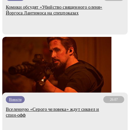
Комики обсудят «Убийство священного оленя»
Йоргоса Лантимоса на спецпоказах
Новости
26.07
Вселенную «Серого человека» ждут сиквел и
спин-офф