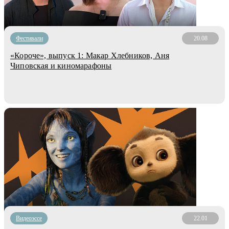
Фестивали
20.08
«Короче», выпуск 1: Макар Хлебников, Аня
Чиповская и киномарафоны
Видеоэссе
22.01