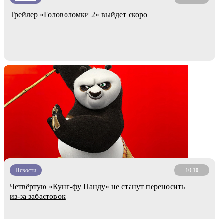
Трейлер «Головоломки 2» выйдет скоро
Новости
10.10
Четвёртую «Кунг-фу Панду» не станут переносить
из-за забастовок