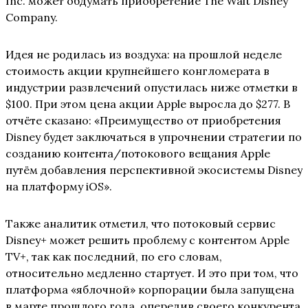
Inc. может обдумать приобретение The Walt Disney
Company.
Идея не родилась из воздуха: на прошлой неделе
стоимость акции крупнейшего конгломерата в
индустрии развлечений опустилась ниже отметки в
$100. При этом цена акции Apple выросла до $277. В
отчёте сказано: «Преимущество от приобретения
Disney будет заключаться в упрочнении стратегии по
созданию контента/потокового вещания Apple
путём добавления перспективной экосистемы Disney
на платформу iOS».
Также аналитик отметил, что потоковый сервис
Disney+ может решить проблему с контентом Apple
TV+, так как последний, по его словам,
относительно медленно стартует. И это при том, что
платформа «яблочной» корпорации была запущена
в марте прошлого года, опередив своего конкурента