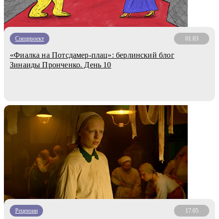
Спецпроект
01.03
«Фиалка на Потсдамер-плац»: берлинский блог
Зинаиды Пронченко. День 10
Рецензии
17.05