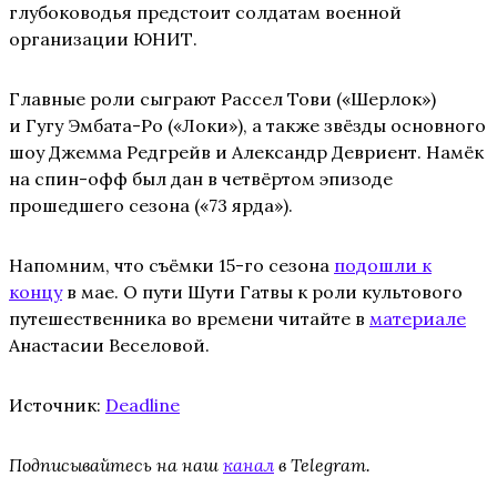
глубоководья предстоит солдатам военной
организации ЮНИТ.
Главные роли сыграют Рассел Тови («Шерлок»)
и Гугу Эмбата-Ро («Локи»), а также звёзды основного
шоу Джемма Редгрейв и Александр Девриент. Намёк
на спин-офф был дан в четвёртом эпизоде
прошедшего сезона («73 ярда»).
Напомним, что съёмки 15-го сезона
подошли к
концу
в мае. О пути Шути Гатвы к роли культового
путешественника во времени читайте в
материале
Анастасии Веселовой.
Источник:
Deadline
Подписывайтесь на наш
канал
в Telegram.