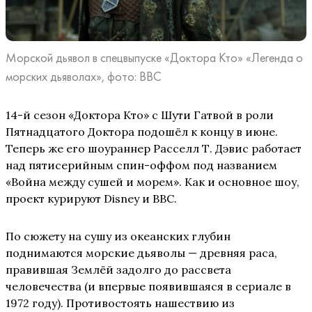
Морской дьявол в спецвыпуске «Доктора Кто» «Легенда о
морских дьяволах», фото: BBC
14-й сезон «Доктора Кто» с Шути Гатвой в роли
Пятнадцатого Доктора подошёл к концу в июне.
Теперь же его шоураннер Расселл Т. Дэвис работает
над пятисерийным спин-оффом под названием
«Война между сушей и морем». Как и основное шоу,
проект курируют Disney и BBC.
По сюжету на сушу из океанских глубин
поднимаются морские дьяволы — древняя раса,
правившая Землёй задолго до рассвета
человечества (и впервые появившаяся в сериале в
1972 году). Противостоять нашествию из