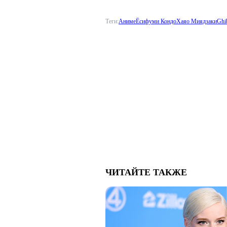
Теги:
Аниме
Ёсифуми Кондо
Хаяо Миядзаки
Ghib
ЧИТАЙТЕ ТАКЖЕ