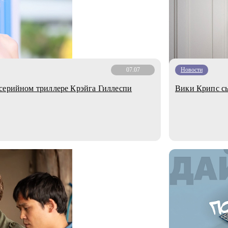
07.07
Новости
серийном триллере Крэйга Гиллеспи
Вики Крипс сы