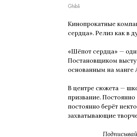
Ghibli
Кинопрокатные компан
сердца». Релиз как в д
«Шёпот сердца» — одн
Постановщиком выступ
основанным на манге 
В центре сюжета — шк
призвание. Постоянно 
постоянно берёт нект
захватывающие творче
Подписыва