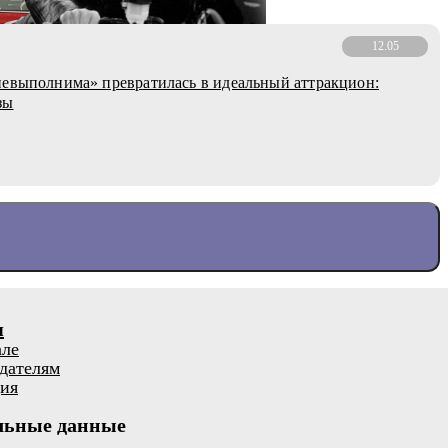
12.05
евыполнима» превратилась в идеальный аттракцион:
зы
я
але
дателям
ия
льные данные