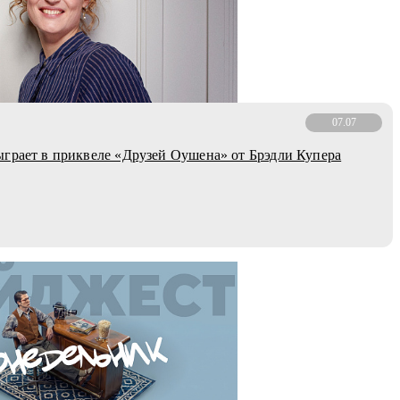
07.07
грает в приквеле «Друзей Оушена» от Брэдли Купера