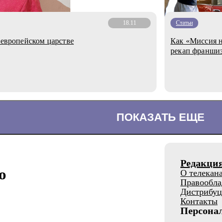
18.11
Статьи
 европейском царстве
Как «Миссия н
рекап франши
ПОКАЗАТЬ ЕЩЕ
Редакци
о
О телекан
Правообла
Дистрибуц
Контакты
Персона