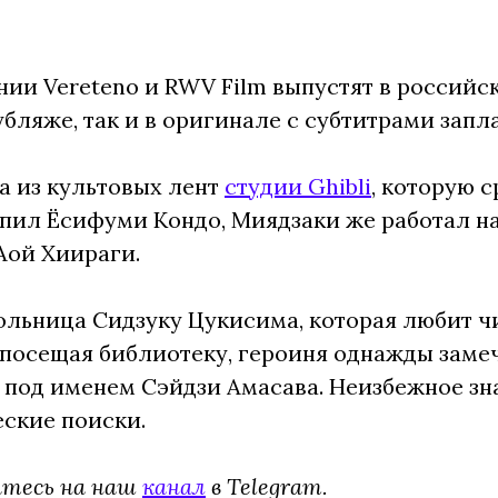
ии Vereteno и RWV Film выпустят в россий
убляже, так и в оригинале с субтитрами запл
а из культовых лент
студии Ghibli
, которую 
ил Ёсифуми Кондо, Миядзаки же работал на
Аой Хиираги.
ольница Сидзуку Цукисима, которая любит чи
посещая библиотеку, героиня однажды замечае
о под именем Сэйдзи Амасава. Неизбежное зн
ские поиски.
йтесь на наш
канал
в Telegram.