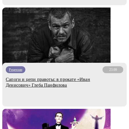
Рецензии
23.09
Сапоги и цепи правоты: в прокате «Иван
Денисович» Глеба Панфилова