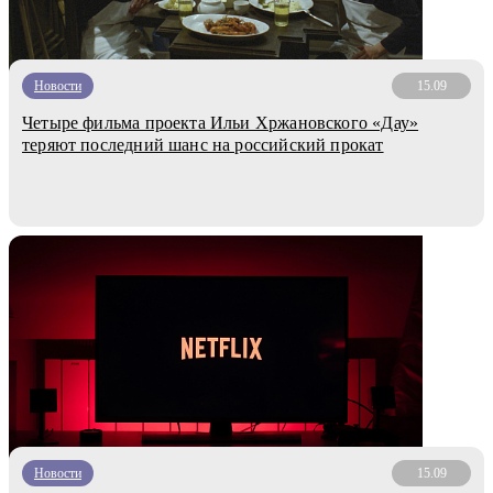
Новости
15.09
Четыре фильма проекта Ильи Хржановского «Дау»
теряют последний шанс на российский прокат
Новости
15.09