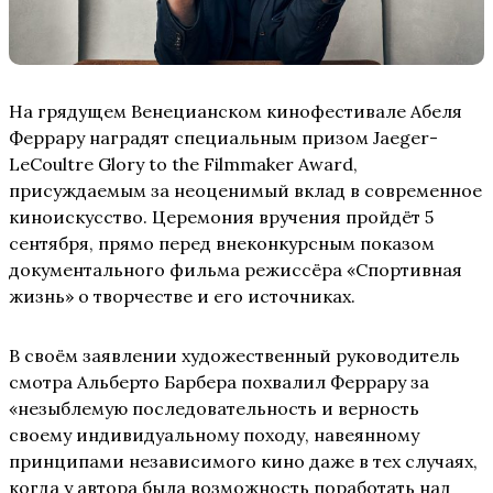
На грядущем Венецианском кинофестивале Абеля
Феррару наградят специальным призом Jaeger-
LeCoultre Glory to the Filmmaker Award,
присуждаемым за неоценимый вклад в современное
киноискусство. Церемония вручения пройдёт 5
сентября, прямо перед внеконкурсным показом
документального фильма режиссёра «Спортивная
жизнь» о творчестве и его источниках.
В своём заявлении художественный руководитель
смотра Альберто Барбера похвалил Феррару за
«незыблемую последовательность и верность
своему индивидуальному походу, навеянному
принципами независимого кино даже в тех случаях,
когда у автора была возможность поработать над