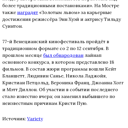
более традиционными постановками». На Мостре
также
наградят
«Золотым львом» за карьерные
достижения режиссёра Энн Хуэй и актрису Тильду
Суинтон.
77-й Венецианский кинофестиваль пройдёт в
традиционном формате со 2 по 12 сентября. В
прошлом месяце
был обнародован
лайнап
основного конкурса, в котором представлено 18
фильмов. В состав жюри программы вошли Кейт
Бланшетт, Людивин Санье, Никола Ладжойя,
Кристиан Петцольд, Вероника Франц, Джоанна Хогг
и Мэтт Диллон. Об участии в событии последнего
стало известно вчера; он заменил выбывшего по
неизвестным причинам Кристи Пую.
Источник:
Variety