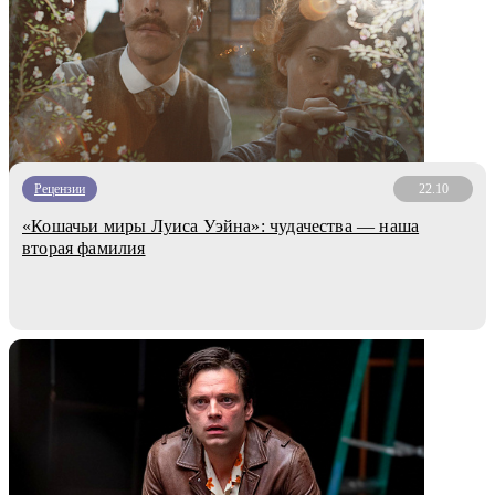
Рецензии
22.10
«Кошачьи миры Луиса Уэйна»: чудачества — наша
вторая фамилия