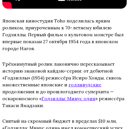
Японская киностудия Toho поделилась ярким
роликом, приуроченным к 70-летнему юбилею
Годзиллы. Первый фильм о культовом монстре был
впервые показан 27 октября 1954 года в японском
городе Нагоя.
Трёхминутный ролик лаконично пересказывает
историю знаковой кайдзю-серии: от дебютной
«Годзиллы» (1954) режиссёра Исиро Хонды, сквозь
множественные японские и
голливудские
продолжения и до прошлогоднего суперхита —
оскароносного «
Годзиллы: Минус один
» режиссёра
Такаси Ямадзаки.
Снятый на скромный бюджет в пределах $10 млн,
«Годзилла: Минус один» имел коммерческий успех