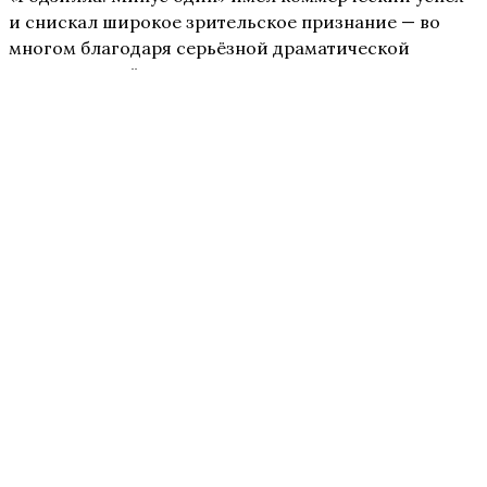
и снискал широкое зрительское признание — во
многом благодаря серьёзной драматической
составляющей, что вернулась в серию едва ли не
впервые со времён первой части. В любви к фильму
признавались такие мастодонты кинематографа как
Стивен Спилберг
,
Гильермо дель Торо
и
Кристофер
Нолан
.
Источник:
GODZILLA OFFICIAL by TOHO
Подписывайтесь на наш
канал
в Telegram.
Теги:
Toho
Годзилла
Япония
Поделиться
17:01, 20 октября 2024