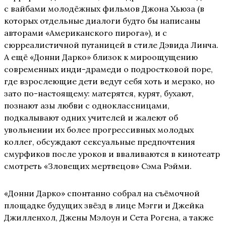
с вайбами молодёжных фильмов Джона Хьюза (в
которых отдельные диалоги будто бы написаны
авторами «Американского пирога»), и с
сюрреалистичной путаницей в стиле Дэвида Линча.
А ещё «Донни Дарко» близок к мироощущению
современных инди-драмеди о подростковой поре,
где взрослеющие дети ведут себя хоть и мерзко, но
зато по-настоящему: матерятся, курят, бухают,
познают азы любви с одноклассницами,
подкалывают одних учителей и жалеют об
увольнении их более прогрессивных молодых
коллег, обсуждают сексуальные предпочтения
смурфиков после уроков и вваливаются в кинотеатр
смотреть «Зловещих мертвецов» Сэма Рэйми.
«Донни Дарко» спонтанно собрал на съёмочной
площадке будущих звёзд в лице Мэгги и Джейка
Джилленхол, Джены Мэлоун и Сета Рогена, а также