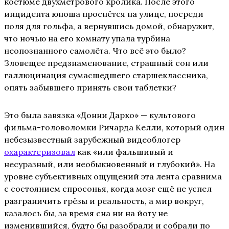
костюме двухметрового кролика. После этого
инцидента юноша проснётся на улице, посреди
поля для гольфа, а вернувшись домой, обнаружит,
что ночью на его комнату упала турбина
неопознанного самолёта. Что всё это было?
Зловещее предзнаменование, страшный сон или
галлюцинация сумасшедшего старшеклассника,
опять забывшего принять свои таблетки?
Это была завязка «Донни Дарко» — культового
фильма-головоломки Ричарда Келли, который один
небезызвестный зарубежный видеоблогер
охарактеризовал
как «или фальшивый и
несуразный, или необыкновенный и глубокий». На
уровне субъективных ощущений эта лента сравнима
с состоянием спросонья, когда мозг ещё не успел
разграничить грёзы и реальность, а мир вокруг,
казалось бы, за время сна ни на йоту не
изменившийся, будто бы разобрали и собрали по