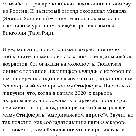
Элизабет) — раскрепощённая школьница по обмену
из России. И на первый взгляд скованная Мишель
(Элисон Ханниган) — в постели она оказывалась
настоящим ураганом. А ещё королева школы
Виктория (Тара Рид).
И уж, конечно, проект снимал возрастной порог —
соблазнительными здесь казались женщины любых
возрастов, без оглядки на молодость. Сюжетная
линия с героиней Дженнифер Кулидж, с которой по
пьяни переспал один из выпускников, подарила нам
бессмертный мем про «маму Стифлера». Настолько
живучий, что, когда в начале 2020-х карьера
актрисы начала переживать вторую молодость, её
неизменно сопровождали припиской «сыгравшая
маму Стифлера в “Американском пироге”». Звучит не
так почётно, как «обладательница пяти «Оскаров»,
но, кажется, сама Кулидж ничуть не против такой