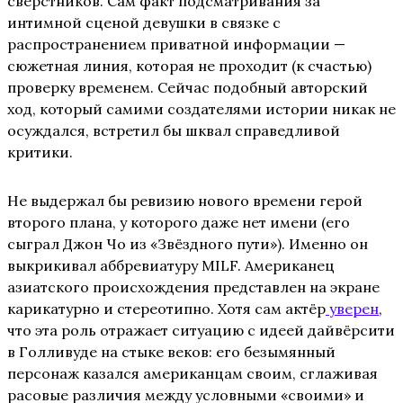
сверстников. Сам факт подсматривания за
интимной сценой девушки в связке с
распространением приватной информации —
сюжетная линия, которая не проходит (к счастью)
проверку временем. Сейчас подобный авторский
ход, который самими создателями истории никак не
осуждался, встретил бы шквал справедливой
критики.
Не выдержал бы ревизию нового времени герой
второго плана, у которого даже нет имени (его
сыграл Джон Чо из «Звёздного пути»). Именно он
выкрикивал аббревиатуру MILF. Американец
азиатского происхождения представлен на экране
карикатурно и стереотипно. Хотя сам актёр
уверен
,
что эта роль отражает ситуацию с идеей дайвёрсити
в Голливуде на стыке веков: его безымянный
персонаж казался американцам своим, сглаживая
расовые различия между условными «своими» и