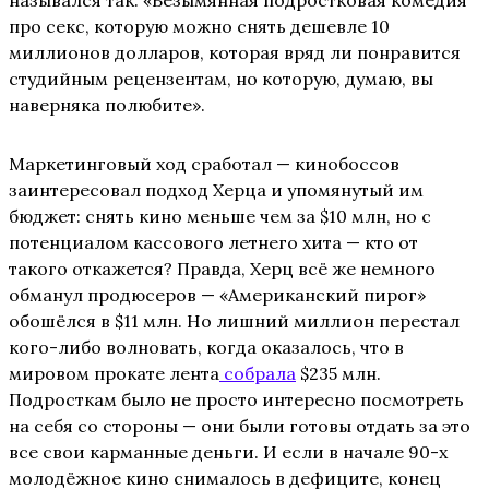
назывался так: «Безымянная подростковая комедия
про секс, которую можно снять дешевле 10
миллионов долларов, которая вряд ли понравится
студийным рецензентам, но которую, думаю, вы
наверняка полюбите».
Маркетинговый ход сработал — кинобоссов
заинтересовал подход Херца и упомянутый им
бюджет: снять кино меньше чем за $10 млн, но с
потенциалом кассового летнего хита — кто от
такого откажется? Правда, Херц всё же немного
обманул продюсеров — «Американский пирог»
обошёлся в $11 млн. Но лишний миллион перестал
кого-либо волновать, когда оказалось, что в
мировом прокате лента
собрала
$235 млн.
Подросткам было не просто интересно посмотреть
на себя со стороны — они были готовы отдать за это
все свои карманные деньги. И если в начале 90-х
молодёжное кино снималось в дефиците, конец