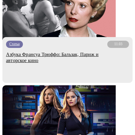
Статьи
11.03
Азбука Франсуа Трюффо: Бальзак, Париж и
авторское кино