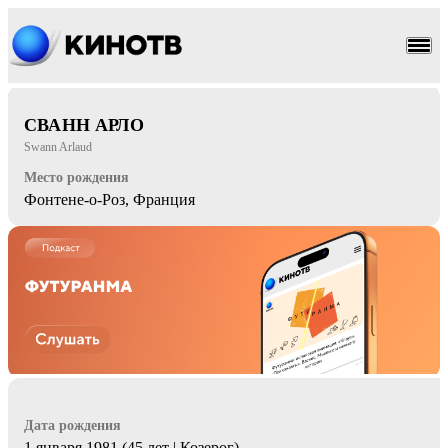
драма
СВАНН АРЛО
Swann Arlaud
Место рождения
Фонтене-о-Роз, Франция
Дата рождения
1 января 1981 (45 лет | Козерог)